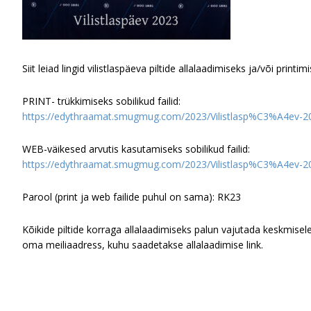
Siit leiad lingid vilistlaspäeva piltide allalaadimiseks ja/või pri
PRINT- trükkimiseks sobilikud failid:
https://edythraamat.smugmug.com/2023/Vilistlasp%C3%A4ev-
WEB-väikesed arvutis kasutamiseks sobilikud failid:
https://edythraamat.smugmug.com/2023/Vilistlasp%C3%A4ev
Parool (print ja web failide puhul on sama): RK23
Kõikide piltide korraga allalaadimiseks palun vajutada keskmisel
oma meiliaadress, kuhu saadetakse allalaadimise link.