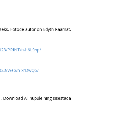
ntimiseks. Fotode autor on Edyth Raamat.
2023/PRINT/n-h6L9np/
-2023/Web/n-xrDwQ5/
e, Download All nupule ning sisestada